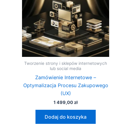
Tworzenie strony i sklepów internetowych
lub social media
Zamówienie Internetowe –
Optymalizacja Procesu Zakupowego
(UX)
1 499,00
zł
Dodaj do koszyka