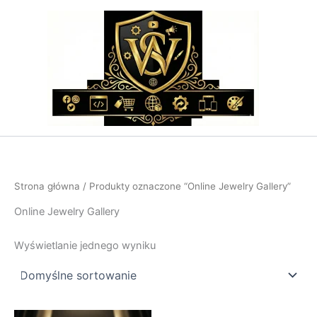
Przejdź
do
treści
Strona główna
/ Produkty oznaczone “Online Jewelry Gallery”
Online Jewelry Gallery
Wyświetlanie jednego wyniku