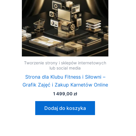
Tworzenie strony i sklepów internetowych
lub social media
Strona dla Klubu Fitness i Siłowni –
Grafik Zajęć i Zakup Karnetów Online
1 499,00
zł
Dodaj do koszyka