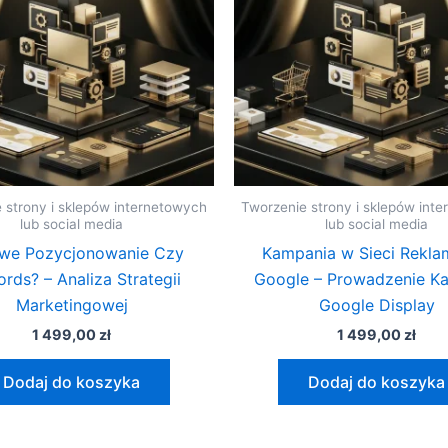
 strony i sklepów internetowych
Tworzenie strony i sklepów int
lub social media
lub social media
we Pozycjonowanie Czy
Kampania w Sieci Rekl
rds? – Analiza Strategii
Google – Prowadzenie K
Marketingowej
Google Display
1 499,00
zł
1 499,00
zł
Dodaj do koszyka
Dodaj do koszyka