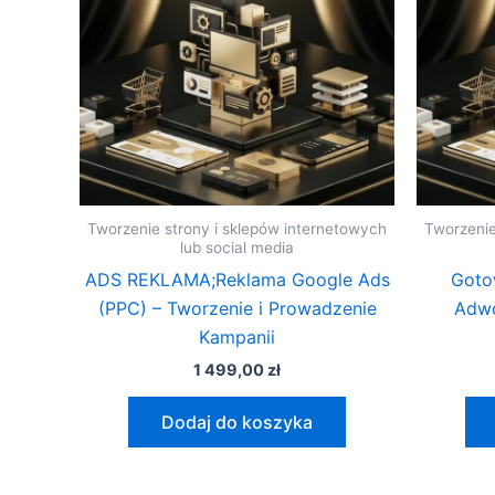
Tworzenie strony i sklepów internetowych
Tworzenie
lub social media
ADS REKLAMA;Reklama Google Ads
Goto
(PPC) – Tworzenie i Prowadzenie
Adwo
Kampanii
1 499,00
zł
Dodaj do koszyka