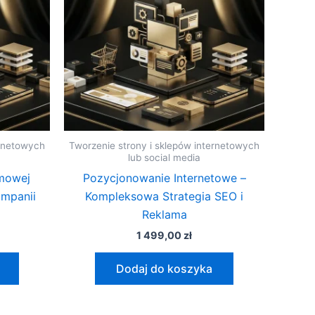
ernetowych
Tworzenie strony i sklepów internetowych
lub social media
amowej
Pozycjonowanie Internetowe –
ampanii
Kompleksowa Strategia SEO i
Reklama
1 499,00
zł
Dodaj do koszyka