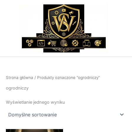
Przejdź
do
treści
Strona główna
/ Produkty oznaczone “ogrodniczy”
ogrodniczy
Wyświetlanie jednego wyniku