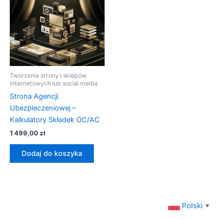
Tworzenie strony i sklepów
internetowych lub social media
Strona Agencji
Ubezpieczeniowej –
Kalkulatory Składek OC/AC
1 499,00
zł
Dodaj do koszyka
Polski
▼