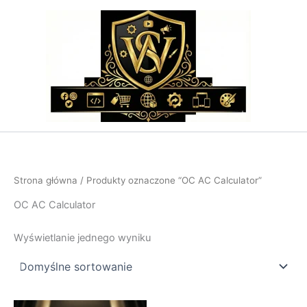
Przejdź
do
treści
Strona główna
/ Produkty oznaczone “OC AC Calculator”
OC AC Calculator
Wyświetlanie jednego wyniku