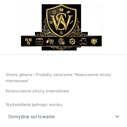
Przejdź
do
treści
Strona główna
/ Produkty oznaczone “Nowoczesne strony
internetowe”
Nowoczesne strony internetowe
Wyświetlanie jednego wyniku