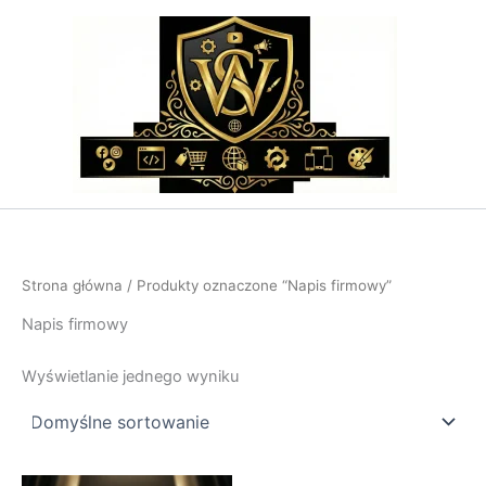
Przejdź
do
treści
Strona główna
/ Produkty oznaczone “Napis firmowy”
Napis firmowy
Wyświetlanie jednego wyniku