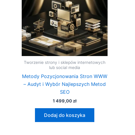
Tworzenie strony i sklepów internetowych
lub social media
Metody Pozycjonowania Stron WWW
– Audyt i Wybór Najlepszych Metod
SEO
1 499,00
zł
Dodaj do koszyka