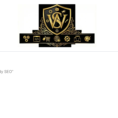
dy SEO”