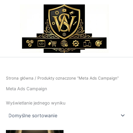
Przejdź
do
treści
Strona główna
/ Produkty oznaczone “Meta Ads Campaign”
Meta Ads Campaign
Wyświetlanie jednego wyniku