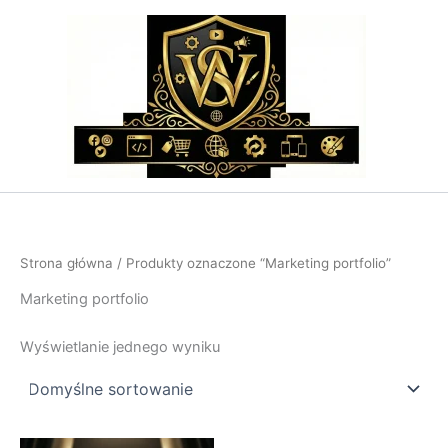
Przejdź
do
treści
Strona główna
/ Produkty oznaczone “Marketing portfolio”
Marketing portfolio
Wyświetlanie jednego wyniku