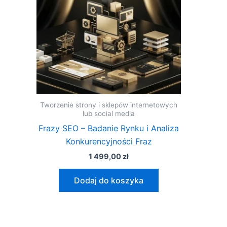
Tworzenie strony i sklepów internetowych
lub social media
Frazy SEO – Badanie Rynku i Analiza
Konkurencyjności Fraz
1 499,00
zł
Dodaj do koszyka