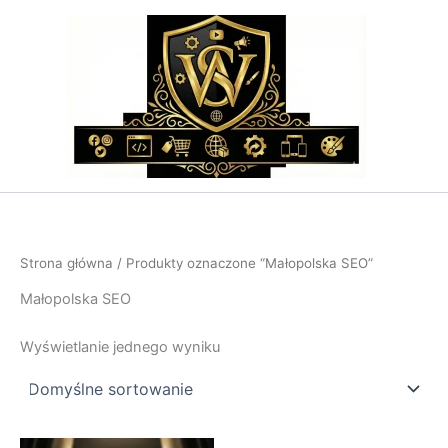
Przejdź
do
treści
Strona główna
/ Produkty oznaczone “Małopolska SEO”
Małopolska SEO
Wyświetlanie jednego wyniku