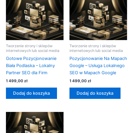
Tworzenie strony i sklepów
Tworzenie strony i sklepów
internetowych lub social media
internetowych lub social media
Gotowe Pozycjonowanie
Pozycjonowanie Na Mapach
Biała Podlaska – Lokalny
Google – Usługa Lokalnego
Partner SEO dla Firm
SEO w Mapach Google
1 499,00
zł
1 499,00
zł
Dodaj do koszyka
Dodaj do koszyka