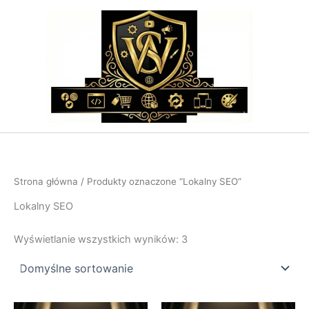
Przejdź
do
treści
Strona główna
/ Produkty oznaczone “Lokalny SEO”
Lokalny SEO
Wyświetlanie wszystkich wyników: 3