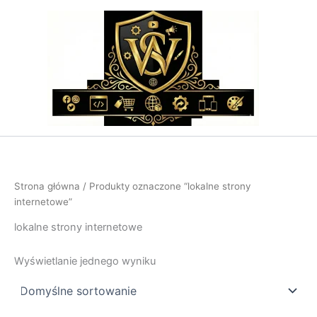
Przejdź
do
treści
Strona główna
/ Produkty oznaczone “lokalne strony
internetowe”
lokalne strony internetowe
Wyświetlanie jednego wyniku