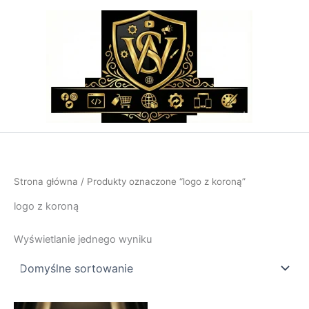
Przejdź
do
treści
Strona główna
/ Produkty oznaczone “logo z koroną”
logo z koroną
Wyświetlanie jednego wyniku