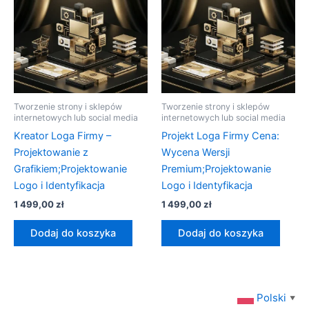
Tworzenie strony i sklepów
Tworzenie strony i sklepów
internetowych lub social media
internetowych lub social media
Kreator Loga Firmy –
Projekt Loga Firmy Cena:
Projektowanie z
Wycena Wersji
Grafikiem;Projektowanie
Premium;Projektowanie
Logo i Identyfikacja
Logo i Identyfikacja
1 499,00
zł
1 499,00
zł
Dodaj do koszyka
Dodaj do koszyka
Polski
▼