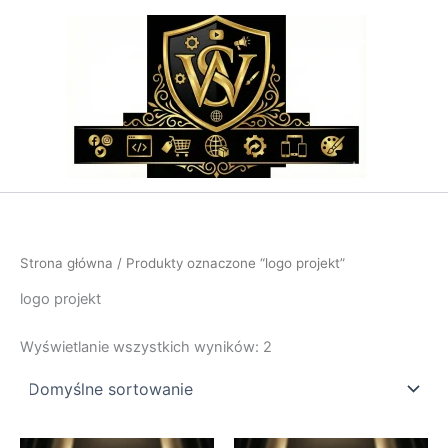
Przejdź
do
treści
Strona główna
/ Produkty oznaczone “logo projekt”
logo projekt
Wyświetlanie wszystkich wyników: 2