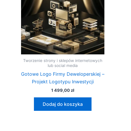
Tworzenie strony i sklepów internetowych
lub social media
Gotowe Logo Firmy Deweloperskiej –
Projekt Logotypu Inwestycji
1 499,00
zł
Dodaj do koszyka