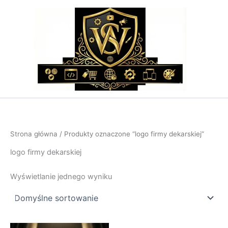
Przejdź
do
treści
Strona główna
/ Produkty oznaczone “logo firmy dekarskiej”
logo firmy dekarskiej
Wyświetlanie jednego wyniku