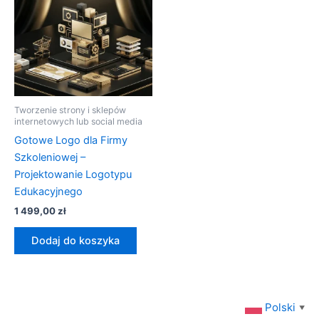
Tworzenie strony i sklepów
internetowych lub social media
Gotowe Logo dla Firmy
Szkoleniowej –
Projektowanie Logotypu
Edukacyjnego
1 499,00
zł
Dodaj do koszyka
Polski
▼