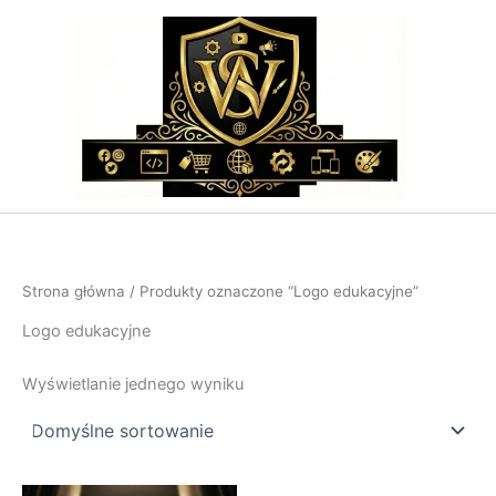
Przejdź
do
treści
Strona główna
/ Produkty oznaczone “Logo edukacyjne”
Logo edukacyjne
Wyświetlanie jednego wyniku