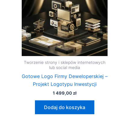
Tworzenie strony i sklepów internetowych
lub social media
Gotowe Logo Firmy Deweloperskiej –
Projekt Logotypu Inwestycji
1 499,00
zł
Dodaj do koszyka