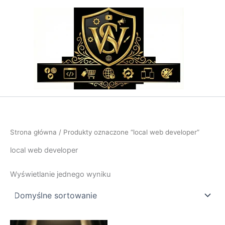
Przejdź
do
treści
Strona główna
/ Produkty oznaczone “local web developer”
local web developer
Wyświetlanie jednego wyniku