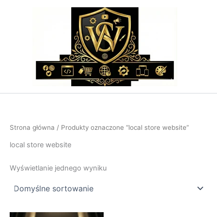
Przejdź
do
treści
Strona główna
/ Produkty oznaczone “local store website”
local store website
Wyświetlanie jednego wyniku