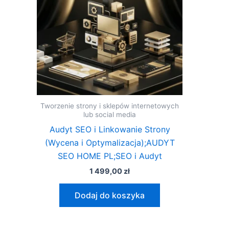
Tworzenie strony i sklepów internetowych
lub social media
Audyt SEO i Linkowanie Strony
(Wycena i Optymalizacja);AUDYT
SEO HOME PL;SEO i Audyt
1 499,00
zł
Dodaj do koszyka