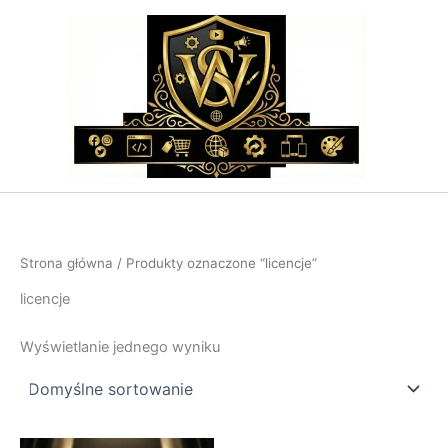
Przejdź
do
treści
Strona główna
/ Produkty oznaczone “licencje”
licencje
Wyświetlanie jednego wyniku