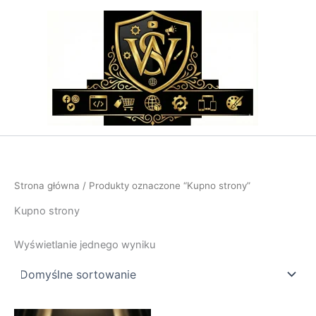
Przejdź
do
treści
Strona główna
/ Produkty oznaczone “Kupno strony”
Kupno strony
Wyświetlanie jednego wyniku