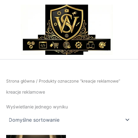
Przejdź
do
treści
Strona główna
/ Produkty oznaczone “kreacje reklamowe”
kreacje reklamowe
Wyświetlanie jednego wyniku