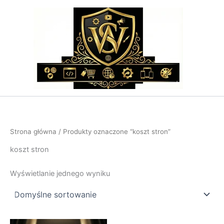
Przejdź
do
treści
Strona główna
/ Produkty oznaczone “koszt stron”
koszt stron
Wyświetlanie jednego wyniku