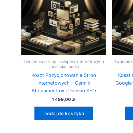
Tworzenie strony i sklepów internetowych
Tworzenie
lub social media
Koszt Pozycjonowania Stron
Koszt 
Internetowych – Cennik
Google 
Abonamentów i Działań SEO
1 499,00
zł
Dodaj do koszyka