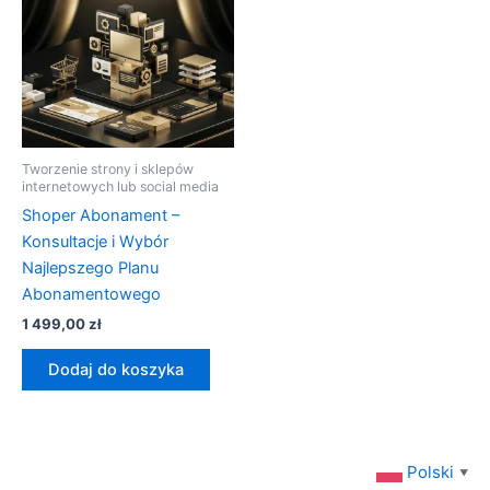
Tworzenie strony i sklepów
internetowych lub social media
Shoper Abonament –
Konsultacje i Wybór
Najlepszego Planu
Abonamentowego
1 499,00
zł
Dodaj do koszyka
Polski
▼