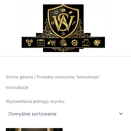
Przejdź
do
treści
Strona główna
/ Produkty oznaczone “konsultacje”
konsultacje
Wyświetlanie jednego wyniku