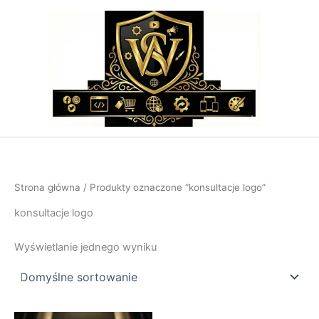
Przejdź
do
treści
Strona główna
/ Produkty oznaczone “konsultacje logo”
konsultacje logo
Wyświetlanie jednego wyniku