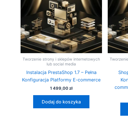
Tworzenie strony i sklepów internetowych
Tworzenie
lub social media
Instalacja PrestaShop 1.7 – Pełna
Shop
Konfiguracja Platformy E-commerce
Kon
comme
1 499,00
zł
Dodaj do koszyka