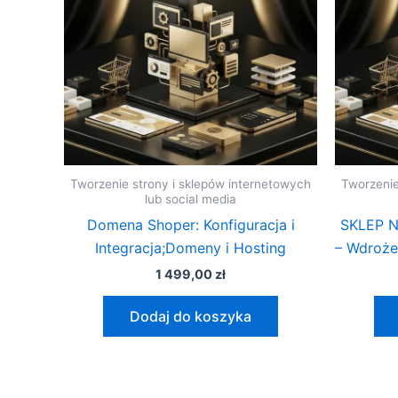
Tworzenie strony i sklepów internetowych
Tworzenie
lub social media
Domena Shoper: Konfiguracja i
SKLEP N
Integracja;Domeny i Hosting
– Wdrożen
1 499,00
zł
Dodaj do koszyka