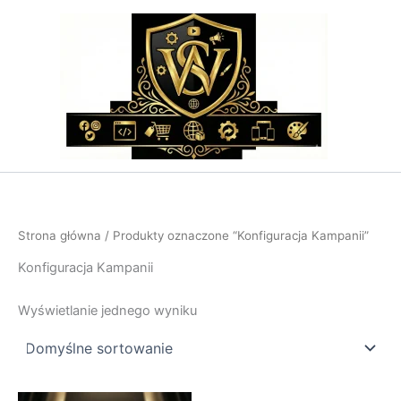
Przejdź
do
treści
Strona główna
/ Produkty oznaczone “Konfiguracja Kampanii”
Konfiguracja Kampanii
Wyświetlanie jednego wyniku