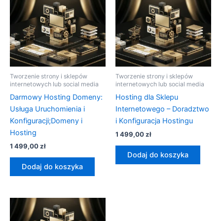
Tworzenie strony i sklepów
Tworzenie strony i sklepów
internetowych lub social media
internetowych lub social media
Darmowy Hosting Domeny:
Hosting dla Sklepu
Usługa Uruchomienia i
Internetowego – Doradztwo
Konfiguracji;Domeny i
i Konfiguracja Hostingu
Hosting
1 499,00
zł
1 499,00
zł
Dodaj do koszyka
Dodaj do koszyka