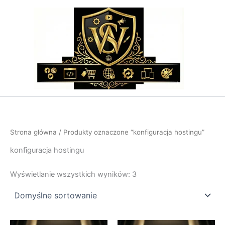
Przejdź
do
treści
Strona główna
/ Produkty oznaczone “konfiguracja hostingu”
konfiguracja hostingu
Wyświetlanie wszystkich wyników: 3