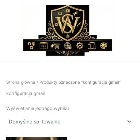
Przejdź
do
treści
Strona główna
/ Produkty oznaczone “konfiguracja gmail”
konfiguracja gmail
Wyświetlanie jednego wyniku