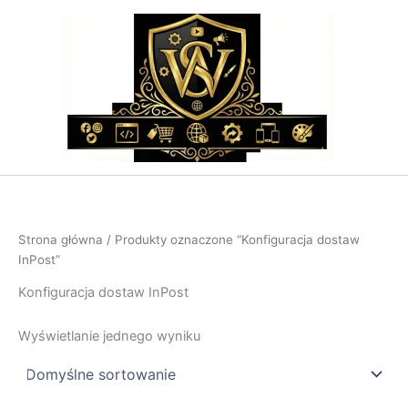
Przejdź
do
treści
Strona główna
/ Produkty oznaczone “Konfiguracja dostaw
InPost”
Konfiguracja dostaw InPost
Wyświetlanie jednego wyniku