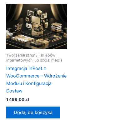
Tworzenie strony i sklepów
internetowych lub social media
Integracja InPost z
WooCommerce – Wdrożenie
Modułu i Konfiguracja
Dostaw
1 499,00
zł
Dodaj do koszyka