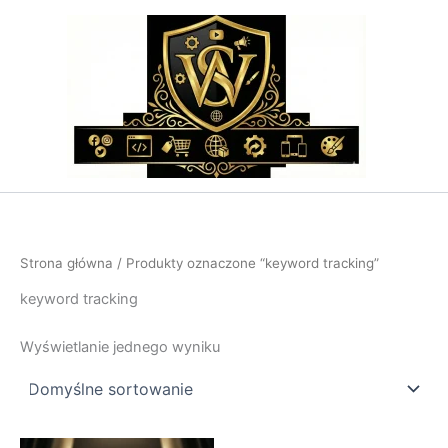
Przejdź
do
treści
Strona główna
/ Produkty oznaczone “keyword tracking”
keyword tracking
Wyświetlanie jednego wyniku