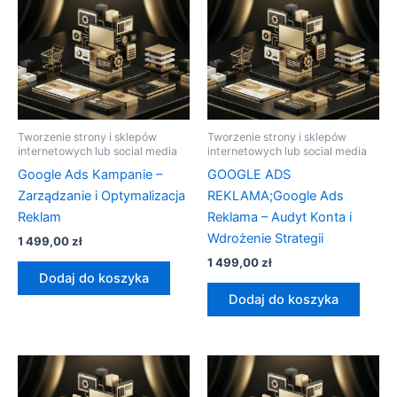
Tworzenie strony i sklepów
Tworzenie strony i sklepów
internetowych lub social media
internetowych lub social media
Google Ads Kampanie –
GOOGLE ADS
Zarządzanie i Optymalizacja
REKLAMA;Google Ads
Reklam
Reklama – Audyt Konta i
Wdrożenie Strategii
1 499,00
zł
1 499,00
zł
Dodaj do koszyka
Dodaj do koszyka