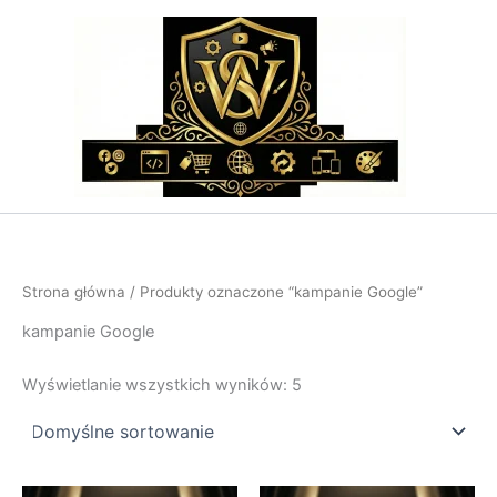
Przejdź
do
treści
Strona główna
/ Produkty oznaczone “kampanie Google”
kampanie Google
Wyświetlanie wszystkich wyników: 5