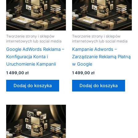
Tworzenie strony i sklepów
Tworzenie strony i sklepów
internetowych lub social media
internetowych lub social media
Google AdWords Reklama –
Kampanie Adwords –
Konfiguracja Konta i
Zarządzanie Reklamą Płatną
Uruchomienie Kampanii
w Google
1 499,00
zł
1 499,00
zł
Dodaj do koszyka
Dodaj do koszyka